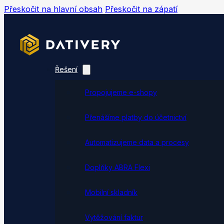
Přeskočit na hlavní obsah
Přeskočit na zápatí
Řešení
Propojujeme e-shopy
Přenášíme platby do účetnictví
Automatizujeme data a procesy
Doplňky ABRA Flexi
Mobilní skladník
Vytěžování faktur