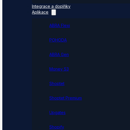
Integrace a doplňky
Aplikace
ABRA Flexi
POHODA
ABRA Gen
Money S3
Shoptet
Shoptet Premium
Upgates
Shopify