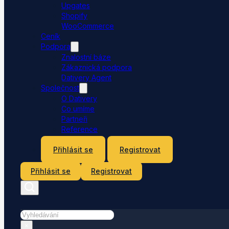
Upgates
Shopify
WooCommerce
Ceník
Podpora
Znalostní báze
Zákaznická podpora
Dativery Agent
Společnost
O Dativery
Co umíme
Partneři
Reference
Kontakt
Přihlásit se
Registrovat
Přihlásit se
Registrovat
Hledat
×