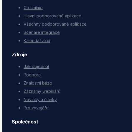
Co umíme
Hlavní podporované aplikace
Všechny podporované aplikace
Scénáře integrace
Kalendář akcí
Zdroje
Jak objednat
Podpora
Znalostní báze
Záznamy webinářů
Novinky a články
Pro vývojáře
Společnost