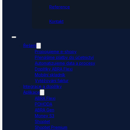
Reference
Kontakt
Řešení
Propojujeme e-shopy
Přenášíme platby do účetnictví
Automatizujeme data a procesy
Doplňky ABRA Flexi
Mobilní skladník
Vytěžování faktur
Integrace a doplňky
Aplikace
ABRA Flexi
POHODA
ABRA Gen
Money S3
Shoptet
Shoptet Premium