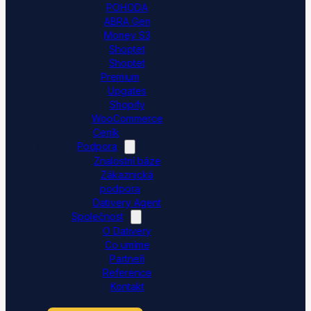
POHODA
ABRA Gen
Money S3
Shoptet
Shoptet
Premium
Upgates
Shopify
WooCommerce
Ceník
Podpora
Znalostní báze
Zákaznická
podpora
Dativery Agent
Společnost
O Dativery
Co umíme
Partneři
Reference
Kontakt