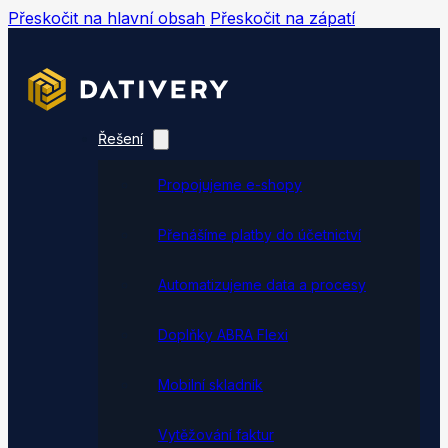
Přeskočit na hlavní obsah
Přeskočit na zápatí
Řešení
Propojujeme e-shopy
Přenášíme platby do účetnictví
Automatizujeme data a procesy
Doplňky ABRA Flexi
Mobilní skladník
Vytěžování faktur