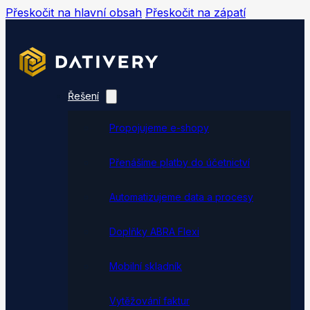
Přeskočit na hlavní obsah
Přeskočit na zápatí
Řešení
Propojujeme e-shopy
Přenášíme platby do účetnictví
Automatizujeme data a procesy
Doplňky ABRA Flexi
Mobilní skladník
Vytěžování faktur