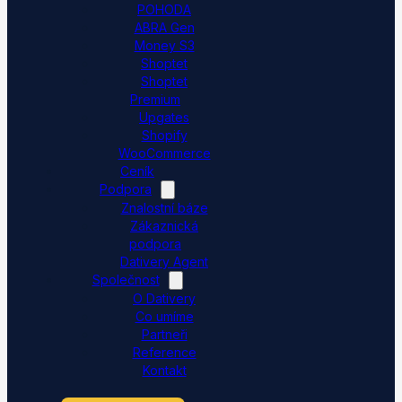
POHODA
ABRA Gen
Money S3
Shoptet
Shoptet
Premium
Upgates
Shopify
WooCommerce
Ceník
Podpora
Znalostní báze
Zákaznická
podpora
Dativery Agent
Společnost
O Dativery
Co umíme
Partneři
Reference
Kontakt