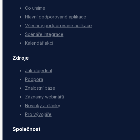
Co umíme
Hlavní podporované aplikace
Všechny podporované aplikace
Scénáře integrace
Kalendář akcí
Zdroje
Jak objednat
Podpora
Znalostní báze
Záznamy webinářů
Novinky a články
Pro vývojáře
Společnost