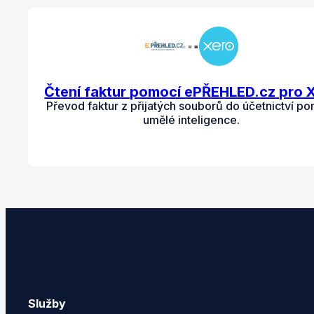
Čtení faktur pomocí ePŘEHLED.cz pro 
Převod faktur z přijatých souborů do účetnictví p
umělé inteligence.
Služby