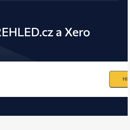
ŘEHLED.cz a Xero
Hle