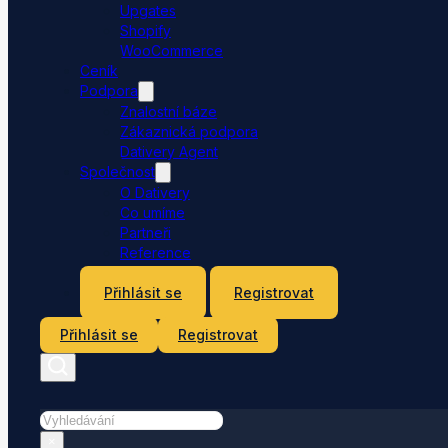
Upgates
Shopify
WooCommerce
Ceník
Podpora
Znalostní báze
Zákaznická podpora
Dativery Agent
Společnost
O Dativery
Co umíme
Partneři
Reference
Kontakt
Přihlásit se
Registrovat
Přihlásit se
Registrovat
Hledat
×