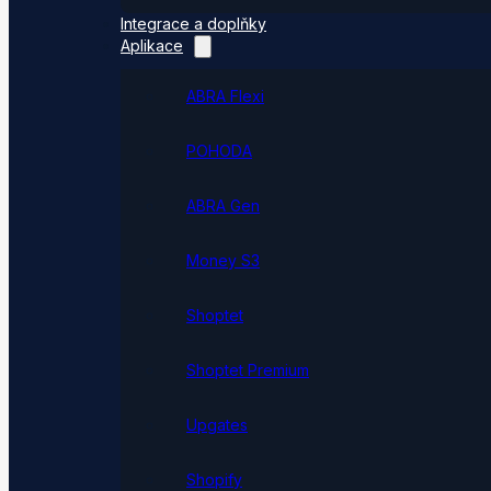
Integrace a doplňky
Aplikace
ABRA Flexi
POHODA
ABRA Gen
Money S3
Shoptet
Shoptet Premium
Upgates
Shopify