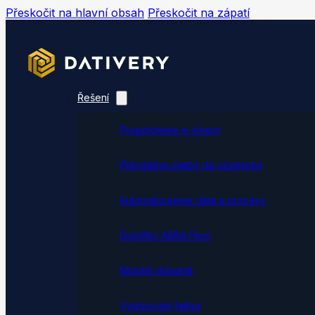
Přeskočit na hlavní obsah
Přeskočit na zápatí
Řešení
Propojujeme e-shopy
Přenášíme platby do účetnictví
Automatizujeme data a procesy
Doplňky ABRA Flexi
Mobilní skladník
Vytěžování faktur