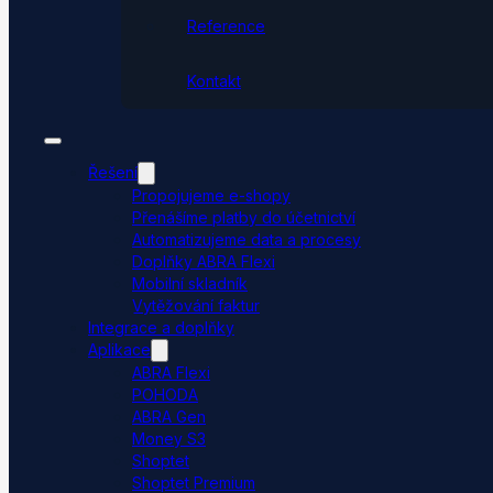
Reference
Kontakt
Řešení
Propojujeme e-shopy
Přenášíme platby do účetnictví
Automatizujeme data a procesy
Doplňky ABRA Flexi
Mobilní skladník
Vytěžování faktur
Integrace a doplňky
Aplikace
ABRA Flexi
POHODA
ABRA Gen
Money S3
Shoptet
Shoptet Premium