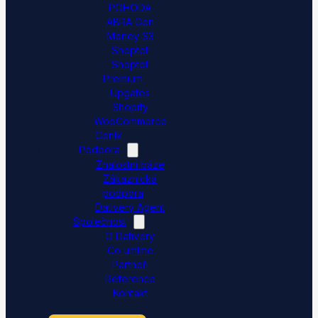
POHODA
ABRA Gen
Money S3
Shoptet
Shoptet
Premium
Upgates
Shopify
WooCommerce
Ceník
Podpora
Znalostní báze
Zákaznická
podpora
Dativery Agent
Společnost
O Dativery
Co umíme
Partneři
Reference
Kontakt