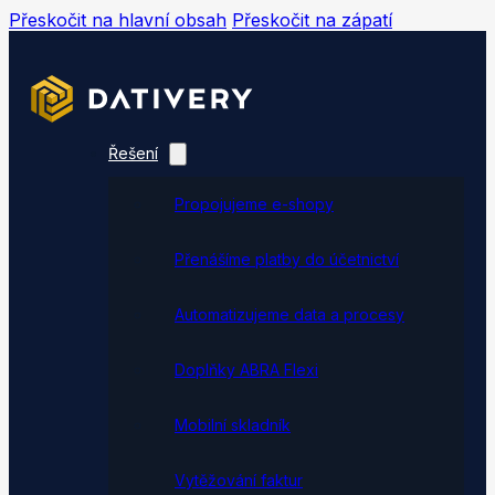
Přeskočit na hlavní obsah
Přeskočit na zápatí
Řešení
Propojujeme e-shopy
Přenášíme platby do účetnictví
Automatizujeme data a procesy
Doplňky ABRA Flexi
Mobilní skladník
Vytěžování faktur