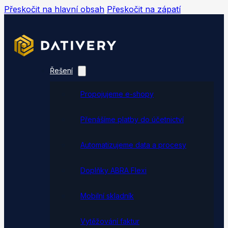
Přeskočit na hlavní obsah
Přeskočit na zápatí
Řešení
Propojujeme e-shopy
Přenášíme platby do účetnictví
Automatizujeme data a procesy
Doplňky ABRA Flexi
Mobilní skladník
Vytěžování faktur