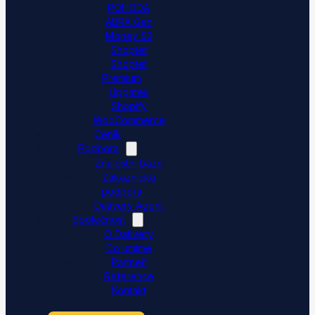
POHODA
ABRA Gen
Money S3
Shoptet
Shoptet
Premium
Upgates
Shopify
WooCommerce
Ceník
Podpora
Znalostní báze
Zákaznická
podpora
Dativery Agent
Společnost
O Dativery
Co umíme
Partneři
Reference
Kontakt