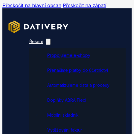
Přeskočit na hlavní obsah
Přeskočit na zápatí
Řešení
Propojujeme e-shopy
Přenášíme platby do účetnictví
Automatizujeme data a procesy
Doplňky ABRA Flexi
Mobilní skladník
Vytěžování faktur