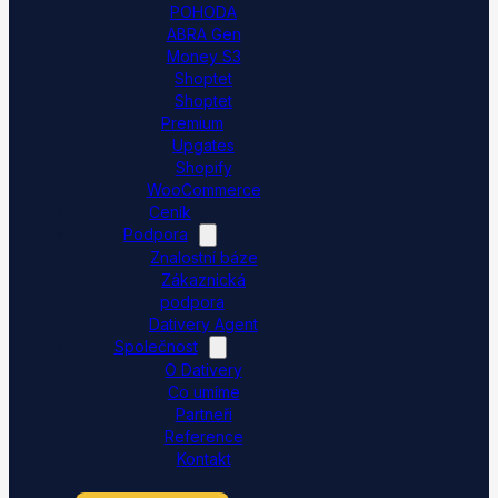
POHODA
ABRA Gen
Money S3
Shoptet
Shoptet
Premium
Upgates
Shopify
WooCommerce
Ceník
Podpora
Znalostní báze
Zákaznická
podpora
Dativery Agent
Společnost
O Dativery
Co umíme
Partneři
Reference
Kontakt