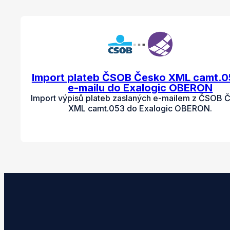
Import plateb ČSOB Česko XML camt.0
e-mailu do Exalogic OBERON
Import výpisů plateb zaslaných e-mailem z ČSOB 
XML camt.053 do Exalogic OBERON.