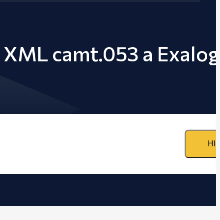
o XML camt.053 a Exalog
Hle