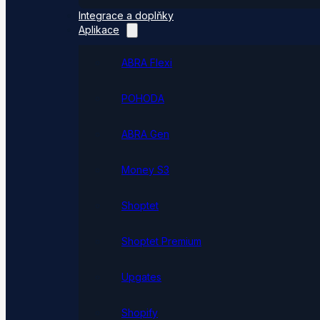
Integrace a doplňky
Aplikace
ABRA Flexi
POHODA
ABRA Gen
Money S3
Shoptet
Shoptet Premium
Upgates
Shopify