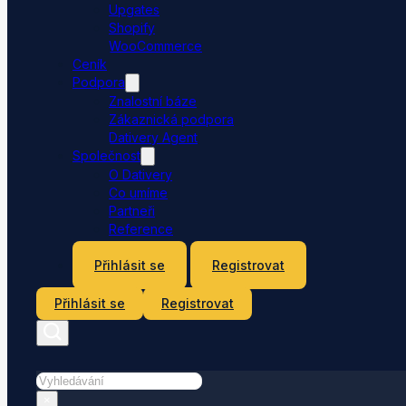
Upgates
Shopify
WooCommerce
Ceník
Podpora
Znalostní báze
Zákaznická podpora
Dativery Agent
Společnost
O Dativery
Co umíme
Partneři
Reference
Kontakt
Přihlásit se
Registrovat
Přihlásit se
Registrovat
Hledat
×