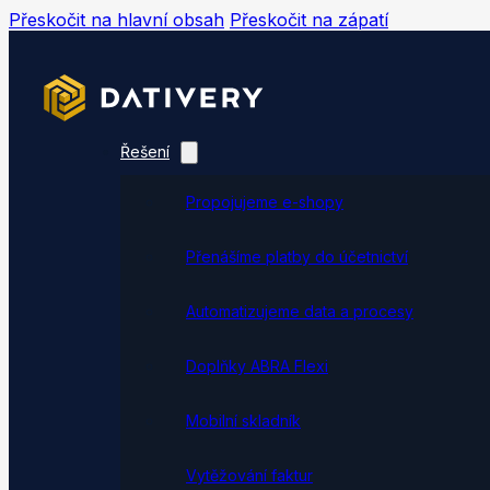
Přeskočit na hlavní obsah
Přeskočit na zápatí
Řešení
Propojujeme e-shopy
Přenášíme platby do účetnictví
Automatizujeme data a procesy
Doplňky ABRA Flexi
Mobilní skladník
Vytěžování faktur