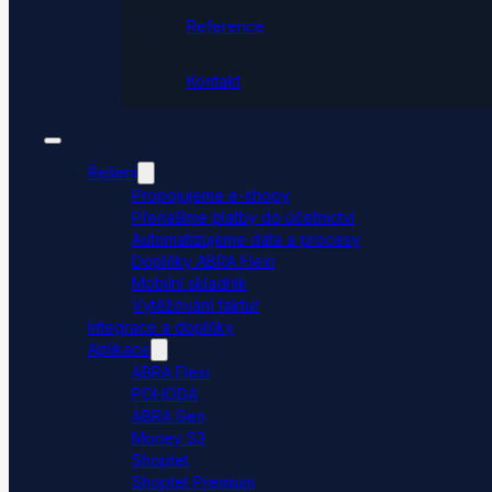
Reference
Kontakt
Řešení
Propojujeme e-shopy
Přenášíme platby do účetnictví
Automatizujeme data a procesy
Doplňky ABRA Flexi
Mobilní skladník
Vytěžování faktur
Integrace a doplňky
Aplikace
ABRA Flexi
POHODA
ABRA Gen
Money S3
Shoptet
Shoptet Premium