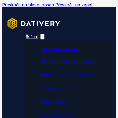
Přeskočit na hlavní obsah
Přeskočit na zápatí
Řešení
Propojujeme e-shopy
Přenášíme platby do účetnictví
Automatizujeme data a procesy
Doplňky ABRA Flexi
Mobilní skladník
Vytěžování faktur