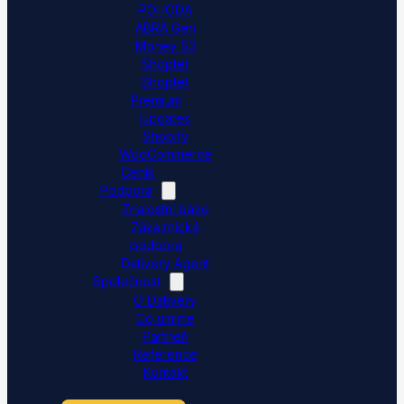
POHODA
ABRA Gen
Money S3
Shoptet
Shoptet
Premium
Upgates
Shopify
WooCommerce
Ceník
Podpora
Znalostní báze
Zákaznická
podpora
Dativery Agent
Společnost
O Dativery
Co umíme
Partneři
Reference
Kontakt