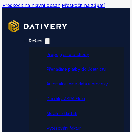
Přeskočit na hlavní obsah
Přeskočit na zápatí
Řešení
Propojujeme e-shopy
Přenášíme platby do účetnictví
Automatizujeme data a procesy
Doplňky ABRA Flexi
Mobilní skladník
Vytěžování faktur