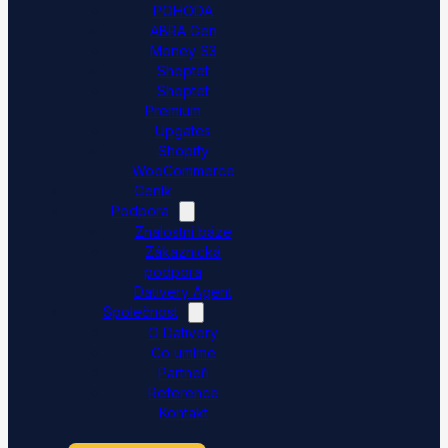
POHODA
ABRA Gen
Money S3
Shoptet
Shoptet
Premium
Upgates
Shopify
WooCommerce
Ceník
Podpora
Znalostní báze
Zákaznická
podpora
Dativery Agent
Společnost
O Dativery
Co umíme
Partneři
Reference
Kontakt