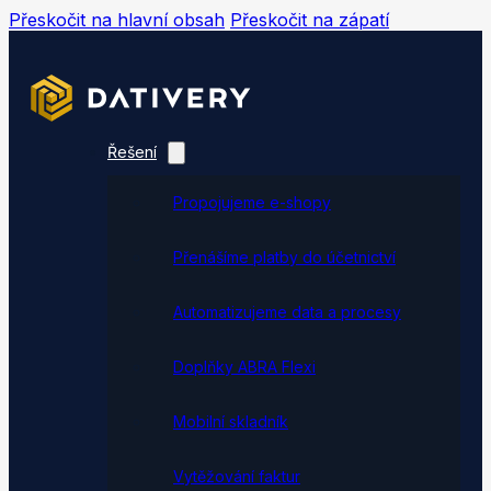
Přeskočit na hlavní obsah
Přeskočit na zápatí
Řešení
Propojujeme e-shopy
Přenášíme platby do účetnictví
Automatizujeme data a procesy
Doplňky ABRA Flexi
Mobilní skladník
Vytěžování faktur