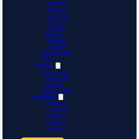
POHODA
ABRA Gen
Money S3
Shoptet
Shoptet
Premium
Upgates
Shopify
WooCommerce
Ceník
Podpora
Znalostní báze
Zákaznická
podpora
Dativery Agent
Společnost
O Dativery
Co umíme
Partneři
Reference
Kontakt