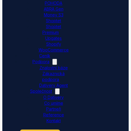
POHODA
ABRA Gen
Money S3
Shoptet
Shoptet
Premium
Upgates
Shopify
WooCommerce
Ceník
Podpora
Znalostní báze
Zákaznická
podpora
Dativery Agent
Společnost
O Dativery
Co umíme
Partneři
Reference
Kontakt