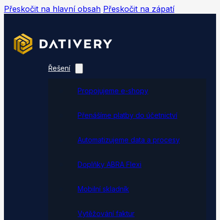
Přeskočit na hlavní obsah
Přeskočit na zápatí
Řešení
Propojujeme e-shopy
Přenášíme platby do účetnictví
Automatizujeme data a procesy
Doplňky ABRA Flexi
Mobilní skladník
Vytěžování faktur