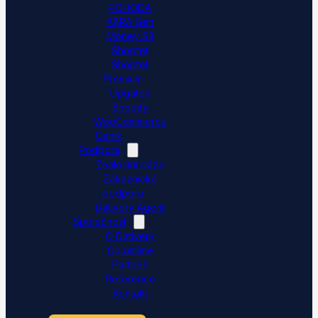
POHODA
ABRA Gen
Money S3
Shoptet
Shoptet
Premium
Upgates
Shopify
WooCommerce
Ceník
Podpora
Znalostní báze
Zákaznická
podpora
Dativery Agent
Společnost
O Dativery
Co umíme
Partneři
Reference
Kontakt