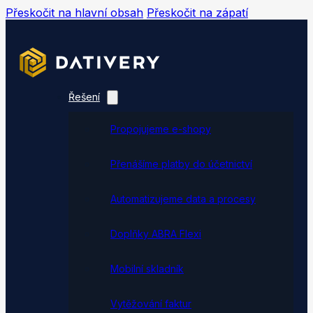
Přeskočit na hlavní obsah
Přeskočit na zápatí
Řešení
Propojujeme e-shopy
Přenášíme platby do účetnictví
Automatizujeme data a procesy
Doplňky ABRA Flexi
Mobilní skladník
Vytěžování faktur