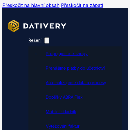
Přeskočit na hlavní obsah
Přeskočit na zápatí
Řešení
Propojujeme e-shopy
Přenášíme platby do účetnictví
Automatizujeme data a procesy
Doplňky ABRA Flexi
Mobilní skladník
Vytěžování faktur