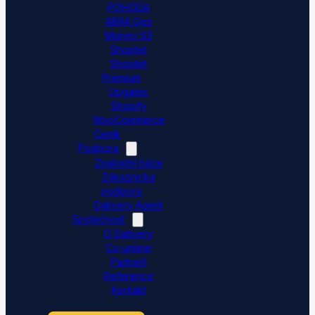
POHODA
ABRA Gen
Money S3
Shoptet
Shoptet
Premium
Upgates
Shopify
WooCommerce
Ceník
Podpora
Znalostní báze
Zákaznická
podpora
Dativery Agent
Společnost
O Dativery
Co umíme
Partneři
Reference
Kontakt