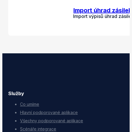
Import úhrad zásile
Import výpisů úhrad zásile
Služby
Co umíme
Hlavní podporované aplikace
Všechny podporované aplikace
Scénáře integrace