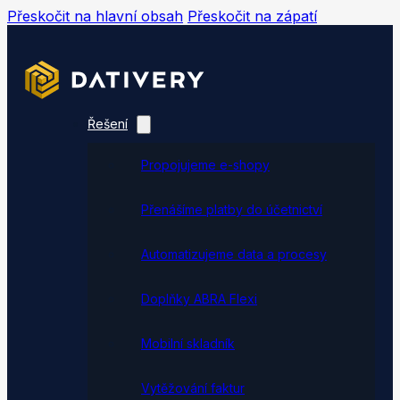
Přeskočit na hlavní obsah
Přeskočit na zápatí
Řešení
Propojujeme e-shopy
Přenášíme platby do účetnictví
Automatizujeme data a procesy
Doplňky ABRA Flexi
Mobilní skladník
Vytěžování faktur