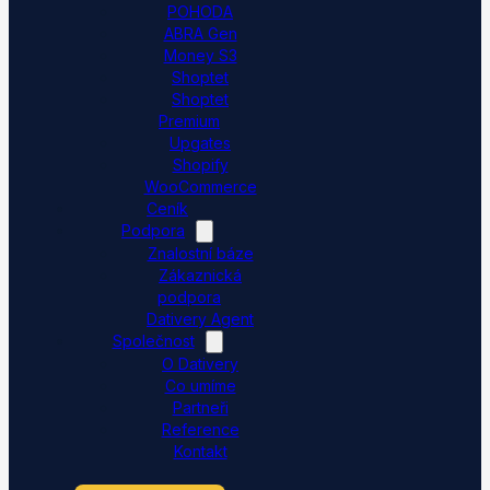
POHODA
ABRA Gen
Money S3
Shoptet
Shoptet
Premium
Upgates
Shopify
WooCommerce
Ceník
Podpora
Znalostní báze
Zákaznická
podpora
Dativery Agent
Společnost
O Dativery
Co umíme
Partneři
Reference
Kontakt