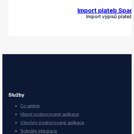
Import plateb Spar
Import výpisů plateb
Služby
Co umíme
Hlavní podporované aplikace
Všechny podporované aplikace
Scénáře integrace