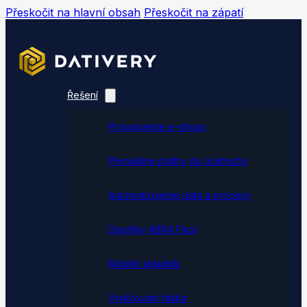
Přeskočit na hlavní obsah
Přeskočit na zápatí
Řešení
Propojujeme e-shopy
Přenášíme platby do účetnictví
Automatizujeme data a procesy
Doplňky ABRA Flexi
Mobilní skladník
Vytěžování faktur