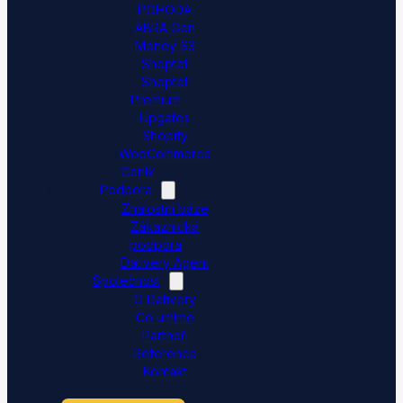
POHODA
ABRA Gen
Money S3
Shoptet
Shoptet
Premium
Upgates
Shopify
WooCommerce
Ceník
Podpora
Znalostní báze
Zákaznická
podpora
Dativery Agent
Společnost
O Dativery
Co umíme
Partneři
Reference
Kontakt