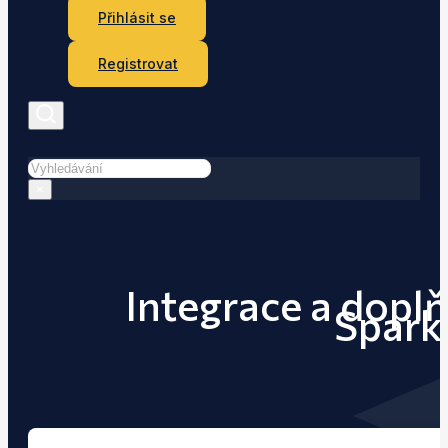
Přihlásit se
Registrovat
Hledat
×
Integrace a doplň
Spark