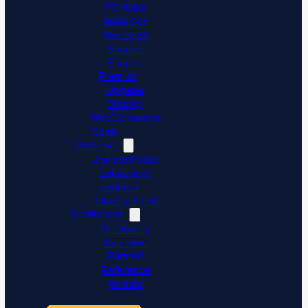
POHODA
ABRA Gen
Money S3
Shoptet
Shoptet
Premium
Upgates
Shopify
WooCommerce
Ceník
Podpora
Znalostní báze
Zákaznická
podpora
Dativery Agent
Společnost
O Dativery
Co umíme
Partneři
Reference
Kontakt