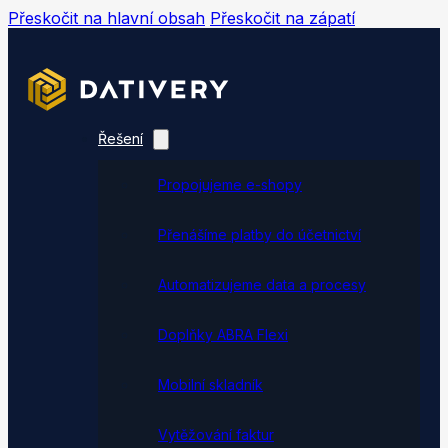
Přeskočit na hlavní obsah
Přeskočit na zápatí
Řešení
Propojujeme e-shopy
Přenášíme platby do účetnictví
Automatizujeme data a procesy
Doplňky ABRA Flexi
Mobilní skladník
Vytěžování faktur