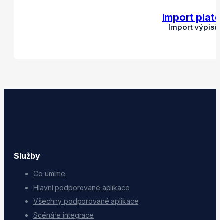
Import plat
Import výpisů
Služby
Co umíme
Hlavní podporované aplikace
Všechny podporované aplikace
Scénáře integrace