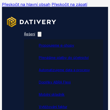
Přeskočit na hlavní obsah
Přeskočit na zápatí
Řešení
Propojujeme e-shopy
Přenášíme platby do účetnictví
Automatizujeme data a procesy
Doplňky ABRA Flexi
Mobilní skladník
Vytěžování faktur