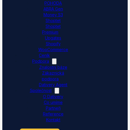
POHODA
ABRA Gen
Money S3
Shoptet
Shoptet
Premium
Upgates
Shopify
WooCommerce
Ceník
Podpora
Znalostní báze
Zákaznická
podpora
Dativery Agent
Společnost
O Dativery
Co umíme
Partneři
Reference
Kontakt