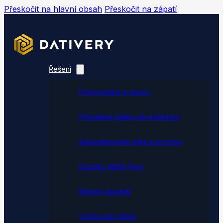
Přeskočit na hlavní obsah
Přeskočit na zápatí
Řešení
Propojujeme e-shopy
Přenášíme platby do účetnictví
Automatizujeme data a procesy
Doplňky ABRA Flexi
Mobilní skladník
Vytěžování faktur