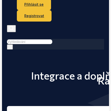
Přihlásit se
Registrovat
Hledat
×
Integrace a doplň
Ra