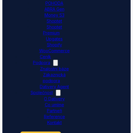
POHODA
ABRA Gen
Money S3
Shoptet
Shoptet
Premium
Upgates
Shopify
WooCommerce
Ceník
Podpora
Znalostní báze
Zákaznická
podpora
Dativery Agent
Společnost
O Dativery
Co umíme
Partneři
Reference
Kontakt