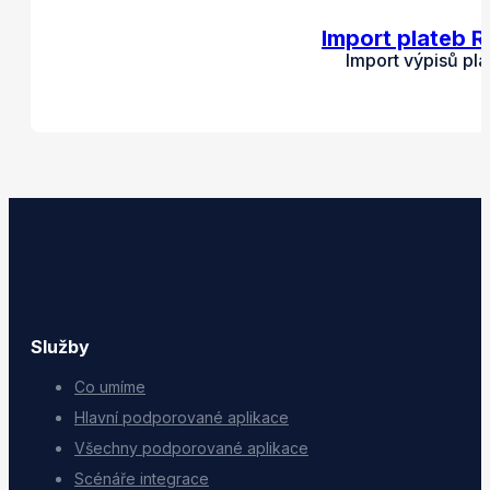
Import plateb R
Import výpisů pl
Služby
Co umíme
Hlavní podporované aplikace
Všechny podporované aplikace
Scénáře integrace