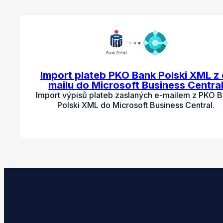
Import plateb PKO Bank Polski XML z 
mailu do Microsoft Business Centra
Import výpisů plateb zaslaných e-mailem z PKO 
Polski XML do Microsoft Business Central.