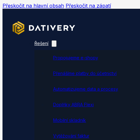
Přeskočit na hlavní obsah
Přeskočit na zápatí
Řešení
Propojujeme e-shopy
Přenášíme platby do účetnictví
Automatizujeme data a procesy
Doplňky ABRA Flexi
Mobilní skladník
Vytěžování faktur