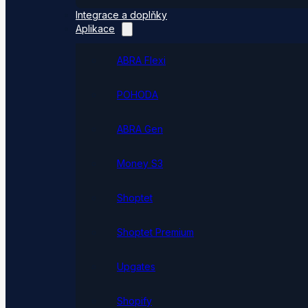
Integrace a doplňky
Aplikace
ABRA Flexi
POHODA
ABRA Gen
Money S3
Shoptet
Shoptet Premium
Upgates
Shopify