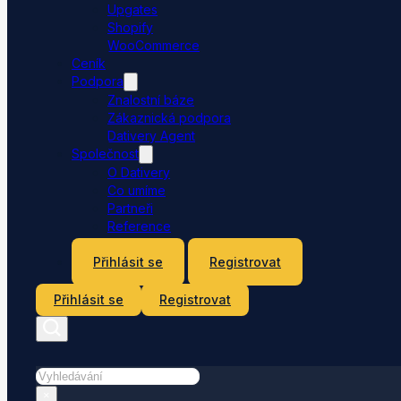
Upgates
Shopify
WooCommerce
Ceník
Podpora
Znalostní báze
Zákaznická podpora
Dativery Agent
Společnost
O Dativery
Co umíme
Partneři
Reference
Kontakt
Přihlásit se
Registrovat
Přihlásit se
Registrovat
Hledat
×