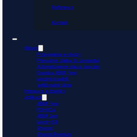
Reference
Kontakt
Řešení
Propojujeme e-shopy
Přenášíme platby do účetnictví
Automatizujeme data a procesy
Doplňky ABRA Flexi
Mobilní skladník
Vytěžování faktur
Integrace a doplňky
Aplikace
ABRA Flexi
POHODA
ABRA Gen
Money S3
Shoptet
Shoptet Premium