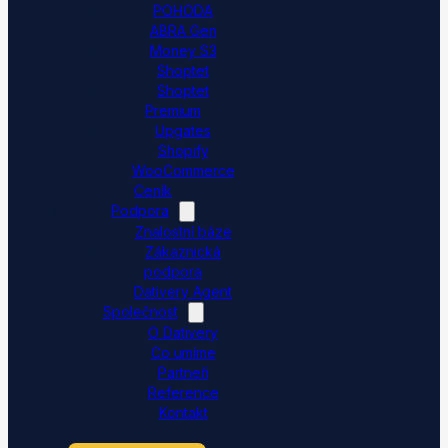
POHODA
ABRA Gen
Money S3
Shoptet
Shoptet
Premium
Upgates
Shopify
WooCommerce
Ceník
Podpora
Znalostní báze
Zákaznická
podpora
Dativery Agent
Společnost
O Dativery
Co umíme
Partneři
Reference
Kontakt