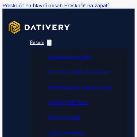
Přeskočit na hlavní obsah
Přeskočit na zápatí
Řešení
Propojujeme e-shopy
Přenášíme platby do účetnictví
Automatizujeme data a procesy
Doplňky ABRA Flexi
Mobilní skladník
Vytěžování faktur