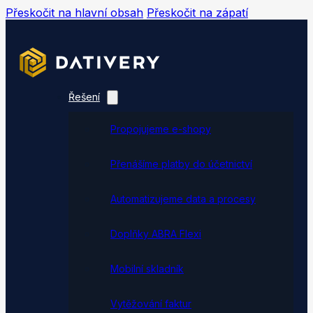
Přeskočit na hlavní obsah
Přeskočit na zápatí
Řešení
Propojujeme e-shopy
Přenášíme platby do účetnictví
Automatizujeme data a procesy
Doplňky ABRA Flexi
Mobilní skladník
Vytěžování faktur