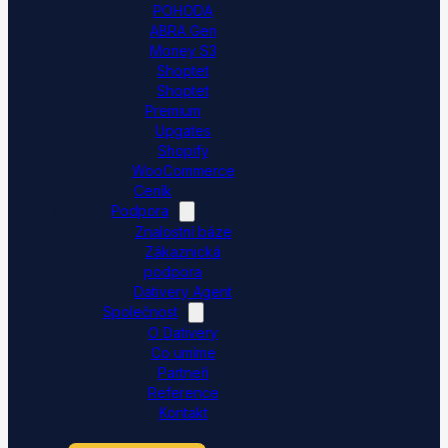
POHODA
ABRA Gen
Money S3
Shoptet
Shoptet
Premium
Upgates
Shopify
WooCommerce
Ceník
Podpora
Znalostní báze
Zákaznická
podpora
Dativery Agent
Společnost
O Dativery
Co umíme
Partneři
Reference
Kontakt