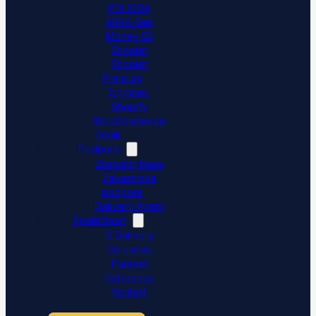
POHODA
ABRA Gen
Money S3
Shoptet
Shoptet
Premium
Upgates
Shopify
WooCommerce
Ceník
Podpora
Znalostní báze
Zákaznická
podpora
Dativery Agent
Společnost
O Dativery
Co umíme
Partneři
Reference
Kontakt