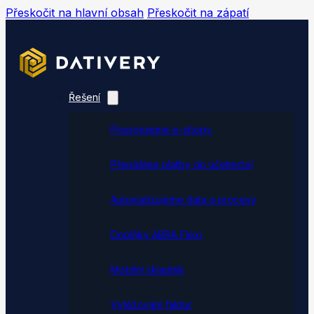
Přeskočit na hlavní obsah
Přeskočit na zápatí
Řešení
Propojujeme e-shopy
Přenášíme platby do účetnictví
Automatizujeme data a procesy
Doplňky ABRA Flexi
Mobilní skladník
Vytěžování faktur