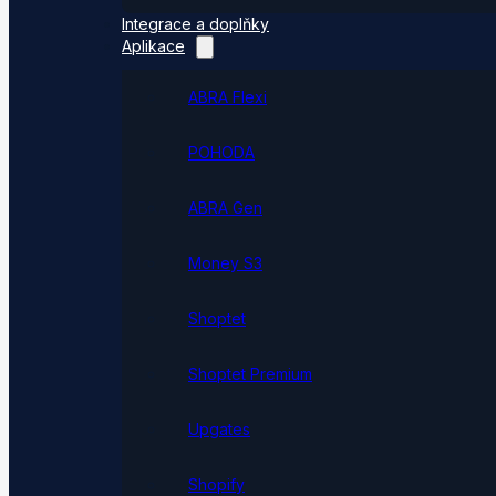
Integrace a doplňky
Aplikace
ABRA Flexi
POHODA
ABRA Gen
Money S3
Shoptet
Shoptet Premium
Upgates
Shopify