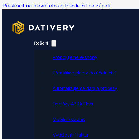
Přeskočit na hlavní obsah
Přeskočit na zápatí
Řešení
Propojujeme e-shopy
Přenášíme platby do účetnictví
Automatizujeme data a procesy
Doplňky ABRA Flexi
Mobilní skladník
Vytěžování faktur