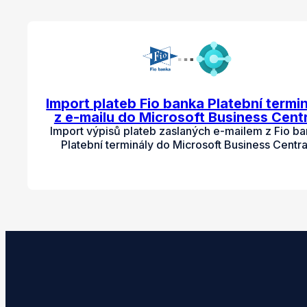
Import plateb Fio banka Platební termi
z e-mailu do Microsoft Business Centr
Import výpisů plateb zaslaných e-mailem z Fio b
Platební terminály do Microsoft Business Centra