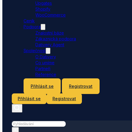
Upgates
Shopify
WooCommerce
Ceník
Podpora
Znalostní báze
Zákaznická podpora
Dativery Agent
Společnost
O Dativery
Co umíme
Partneři
Reference
Kontakt
Přihlásit se
Registrovat
Přihlásit se
Registrovat
Hledat
×