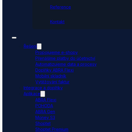
Reference
Kontakt
Řešení
Propojujeme e-shopy
Přenášíme platby do účetnictví
Automatizujeme data a procesy
Doplňky ABRA Flexi
Mobilní skladník
Vytěžování faktur
Integrace a doplňky
Aplikace
ABRA Flexi
POHODA
ABRA Gen
Money S3
Shoptet
Shoptet Premium