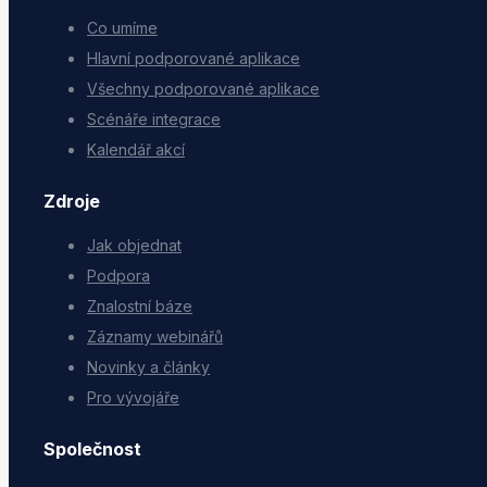
Co umíme
Hlavní podporované aplikace
Všechny podporované aplikace
Scénáře integrace
Kalendář akcí
Zdroje
Jak objednat
Podpora
Znalostní báze
Záznamy webinářů
Novinky a články
Pro vývojáře
Společnost