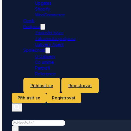
Upgates
Shopify
WooCommerce
Ceník
Podpora
Znalostní báze
Zákaznická podpora
Dativery Agent
Společnost
O Dativery
Co umíme
Partneři
Reference
Kontakt
Přihlásit se
Registrovat
Přihlásit se
Registrovat
Hledat
×