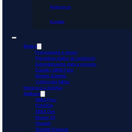
Reference
Kontakt
Řešení
Propojujeme e-shopy
Přenášíme platby do účetnictví
Automatizujeme data a procesy
Doplňky ABRA Flexi
Mobilní skladník
Vytěžování faktur
Integrace a doplňky
Aplikace
ABRA Flexi
POHODA
ABRA Gen
Money S3
Shoptet
Shoptet Premium