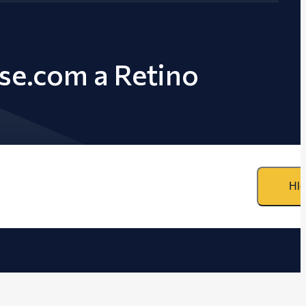
ase.com a Retino
Hle