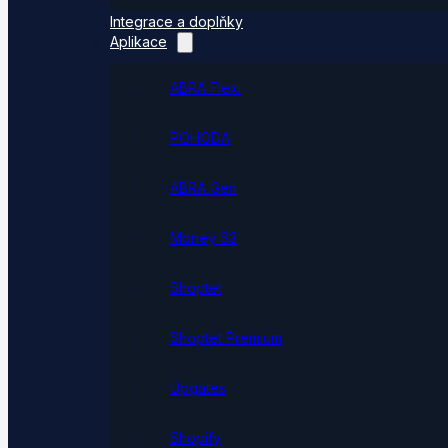
Integrace a doplňky
Aplikace
ABRA Flexi
POHODA
ABRA Gen
Money S3
Shoptet
Shoptet Premium
Upgates
Shopify