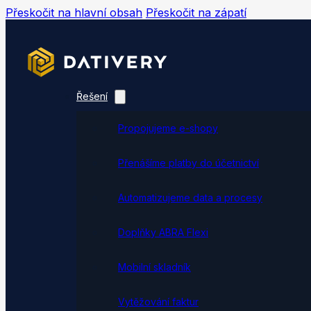
Přeskočit na hlavní obsah
Přeskočit na zápatí
Řešení
Propojujeme e-shopy
Přenášíme platby do účetnictví
Automatizujeme data a procesy
Doplňky ABRA Flexi
Mobilní skladník
Vytěžování faktur