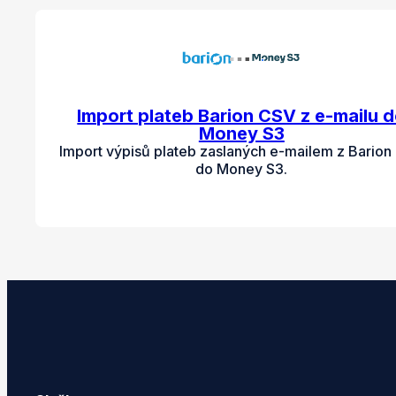
Import plateb Barion CSV z e-mailu 
Money S3
Import výpisů plateb zaslaných e-mailem z Bario
do Money S3.