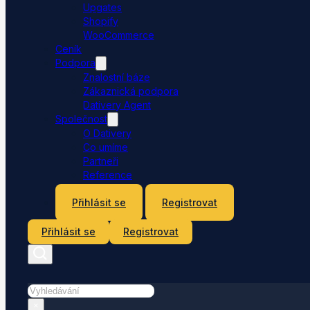
Upgates
Shopify
WooCommerce
Ceník
Podpora
Znalostní báze
Zákaznická podpora
Dativery Agent
Společnost
O Dativery
Co umíme
Partneři
Reference
Kontakt
Přihlásit se
Registrovat
Přihlásit se
Registrovat
Hledat
×