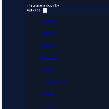
Integrace a doplňky
Aplikace
ABRA Flexi
POHODA
ABRA Gen
Money S3
Shoptet
Shoptet Premium
Upgates
Shopify