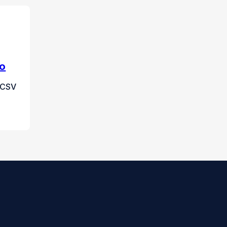
do
n CSV