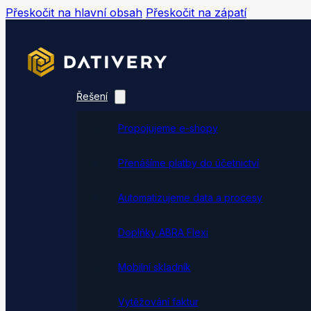
Přeskočit na hlavní obsah
Přeskočit na zápatí
Řešení
Propojujeme e-shopy
Přenášíme platby do účetnictví
Automatizujeme data a procesy
Doplňky ABRA Flexi
Mobilní skladník
Vytěžování faktur