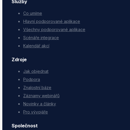
Služby
Co umíme
Hlavní podporované aplikace
Všechny podporované aplikace
Scénáře integrace
Kalendář akcí
Zdroje
Jak objednat
Podpora
Znalostní báze
Záznamy webinářů
Novinky a články
Pro vývojáře
Společnost