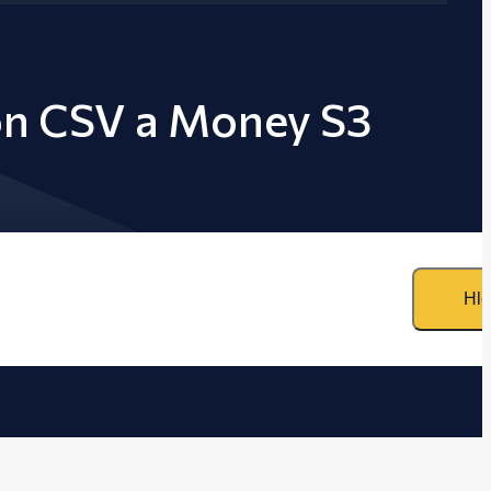
ion CSV a Money S3
Hle