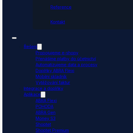
Reference
Kontakt
Řešení
Propojujeme e-shopy
Přenášíme platby do účetnictví
Automatizujeme data a procesy
Doplňky ABRA Flexi
Mobilní skladník
Vytěžování faktur
Integrace a doplňky
Aplikace
ABRA Flexi
POHODA
ABRA Gen
Money S3
Shoptet
Shoptet Premium