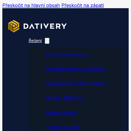
Přeskočit na hlavní obsah
Přeskočit na zápatí
Řešení
Propojujeme e-shopy
Přenášíme platby do účetnictví
Automatizujeme data a procesy
Doplňky ABRA Flexi
Mobilní skladník
Vytěžování faktur