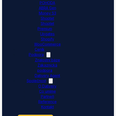
POHODA
ABRA Gen
Money S3
Shoptet
Shoptet
Premium
Upgates
Shopify
WooCommerce
Ceník
Podpora
Znalostní báze
Zákaznická
podpora
Dativery Agent
Společnost
O Dativery
Co umíme
Partneři
Reference
Kontakt