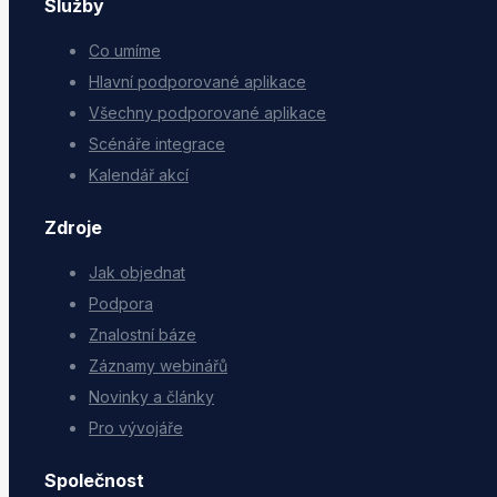
Služby
Co umíme
Hlavní podporované aplikace
Všechny podporované aplikace
Scénáře integrace
Kalendář akcí
Zdroje
Jak objednat
Podpora
Znalostní báze
Záznamy webinářů
Novinky a články
Pro vývojáře
Společnost