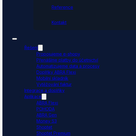
Reference
Kontakt
Řešení
Propojujeme e-shopy
Přenášíme platby do účetnictví
Automatizujeme data a procesy
Doplňky ABRA Flexi
Mobilní skladník
Vytěžování faktur
Integrace a doplňky
Aplikace
ABRA Flexi
POHODA
ABRA Gen
Money S3
Shoptet
Shoptet Premium