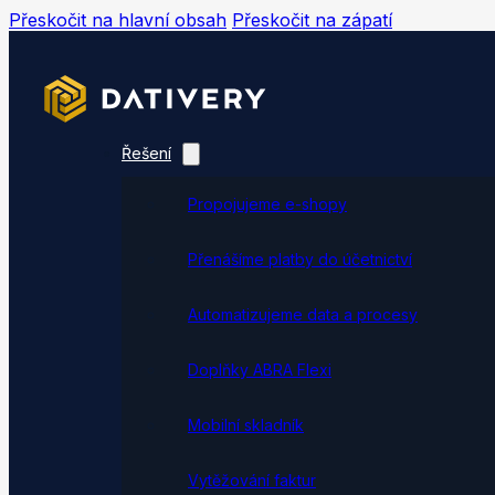
Přeskočit na hlavní obsah
Přeskočit na zápatí
Řešení
Propojujeme e-shopy
Přenášíme platby do účetnictví
Automatizujeme data a procesy
Doplňky ABRA Flexi
Mobilní skladník
Vytěžování faktur