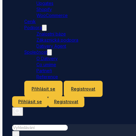
Upgates
Shopify
WooCommerce
Ceník
Podpora
Znalostní báze
Zákaznická podpora
Dativery Agent
Společnost
O Dativery
Co umíme
Partneři
Reference
Kontakt
Přihlásit se
Registrovat
Přihlásit se
Registrovat
Hledat
×