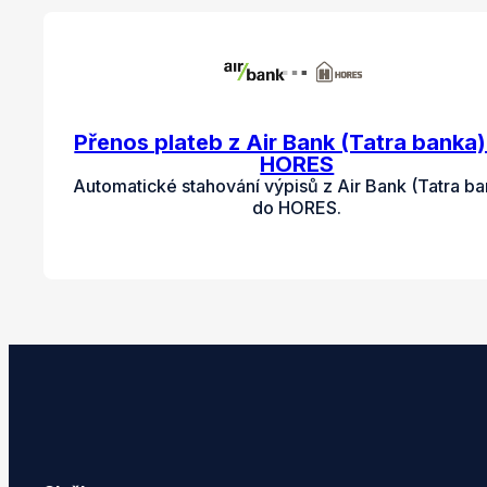
Přenos plateb z Air Bank (Tatra banka
HORES
Automatické stahování výpisů z Air Bank (Tatra b
do HORES.