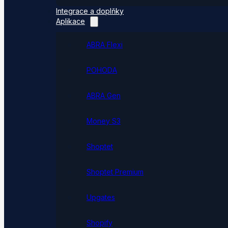
Integrace a doplňky
Aplikace
ABRA Flexi
POHODA
ABRA Gen
Money S3
Shoptet
Shoptet Premium
Upgates
Shopify