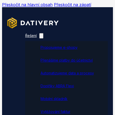
Přeskočit na hlavní obsah
Přeskočit na zápatí
Řešení
Propojujeme e-shopy
Přenášíme platby do účetnictví
Automatizujeme data a procesy
Doplňky ABRA Flexi
Mobilní skladník
Vytěžování faktur