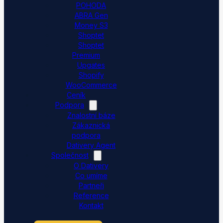
POHODA
ABRA Gen
Money S3
Shoptet
Shoptet
Premium
Upgates
Shopify
WooCommerce
Ceník
Podpora
Znalostní báze
Zákaznická
podpora
Dativery Agent
Společnost
O Dativery
Co umíme
Partneři
Reference
Kontakt