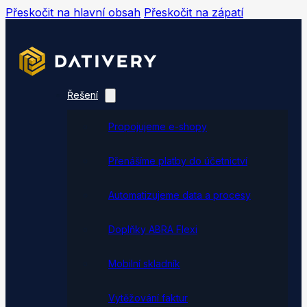
Přeskočit na hlavní obsah
Přeskočit na zápatí
Řešení
Propojujeme e-shopy
Přenášíme platby do účetnictví
Automatizujeme data a procesy
Doplňky ABRA Flexi
Mobilní skladník
Vytěžování faktur