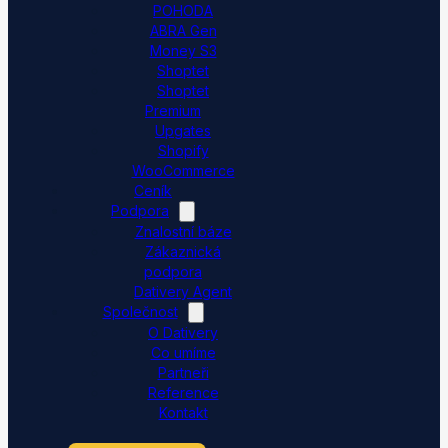
POHODA
ABRA Gen
Money S3
Shoptet
Shoptet
Premium
Upgates
Shopify
WooCommerce
Ceník
Podpora
Znalostní báze
Zákaznická
podpora
Dativery Agent
Společnost
O Dativery
Co umíme
Partneři
Reference
Kontakt