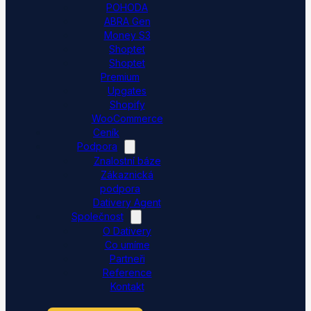
POHODA
ABRA Gen
Money S3
Shoptet
Shoptet
Premium
Upgates
Shopify
WooCommerce
Ceník
Podpora
Znalostní báze
Zákaznická
podpora
Dativery Agent
Společnost
O Dativery
Co umíme
Partneři
Reference
Kontakt