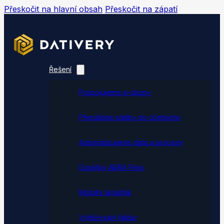
Přeskočit na hlavní obsah
Přeskočit na zápatí
Řešení
Propojujeme e-shopy
Přenášíme platby do účetnictví
Automatizujeme data a procesy
Doplňky ABRA Flexi
Mobilní skladník
Vytěžování faktur