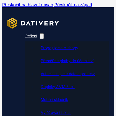
Přeskočit na hlavní obsah
Přeskočit na zápatí
Řešení
Propojujeme e-shopy
Přenášíme platby do účetnictví
Automatizujeme data a procesy
Doplňky ABRA Flexi
Mobilní skladník
Vytěžování faktur