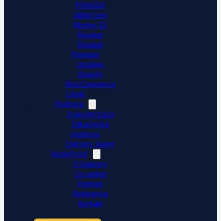
POHODA
ABRA Gen
Money S3
Shoptet
Shoptet
Premium
Upgates
Shopify
WooCommerce
Ceník
Podpora
Znalostní báze
Zákaznická
podpora
Dativery Agent
Společnost
O Dativery
Co umíme
Partneři
Reference
Kontakt