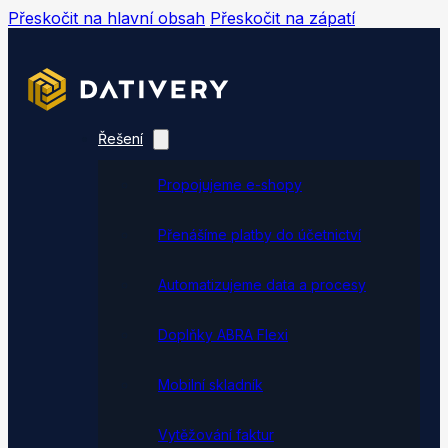
Přeskočit na hlavní obsah
Přeskočit na zápatí
Řešení
Propojujeme e-shopy
Přenášíme platby do účetnictví
Automatizujeme data a procesy
Doplňky ABRA Flexi
Mobilní skladník
Vytěžování faktur