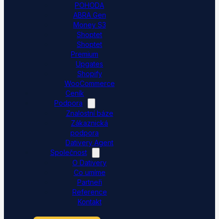
POHODA
ABRA Gen
Money S3
Shoptet
Shoptet
Premium
Upgates
Shopify
WooCommerce
Ceník
Podpora
Znalostní báze
Zákaznická
podpora
Dativery Agent
Společnost
O Dativery
Co umíme
Partneři
Reference
Kontakt