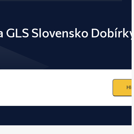
 a GLS Slovensko Dobírk
Hle