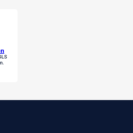
en
 GLS
n.