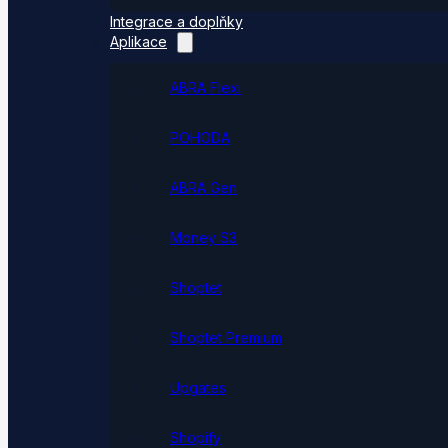
Integrace a doplňky
Aplikace
ABRA Flexi
POHODA
ABRA Gen
Money S3
Shoptet
Shoptet Premium
Upgates
Shopify