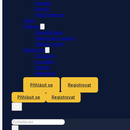
Upgates
Shopify
WooCommerce
Ceník
Podpora
Znalostní báze
Zákaznická podpora
Dativery Agent
Společnost
O Dativery
Co umíme
Partneři
Reference
Kontakt
Přihlásit se
Registrovat
Přihlásit se
Registrovat
Hledat
×