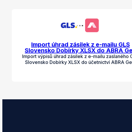
Import úhrad zásilek z e-mailu GLS
Slovensko Dobírky XLSX do ABRA G
Import výpisů úhrad zásilek z e-mailu zaslaného
Slovensko Dobírky XLSX do účetnictví ABRA Ge