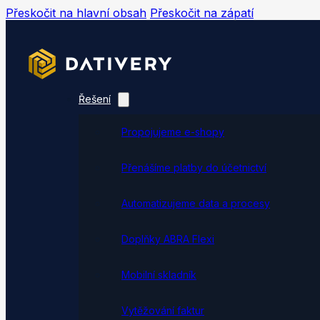
Přeskočit na hlavní obsah
Přeskočit na zápatí
Řešení
Propojujeme e-shopy
Přenášíme platby do účetnictví
Automatizujeme data a procesy
Doplňky ABRA Flexi
Mobilní skladník
Vytěžování faktur