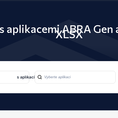
 s aplikacemi ABRA Gen
XLSX
s aplikací