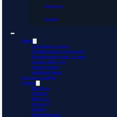
Reference
Kontakt
Řešení
Propojujeme e-shopy
Přenášíme platby do účetnictví
Automatizujeme data a procesy
Doplňky ABRA Flexi
Mobilní skladník
Vytěžování faktur
Integrace a doplňky
Aplikace
ABRA Flexi
POHODA
ABRA Gen
Money S3
Shoptet
Shoptet Premium