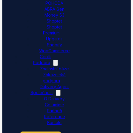
POHODA
ABRA Gen
Money S3
Shoptet
Shoptet
Premium
Upgates
Shopify
WooCommerce
Ceník
Podpora
Znalostní báze
Zákaznická
podpora
Dativery Agent
Společnost
O Dativery
Co umíme
Partneři
Reference
Kontakt