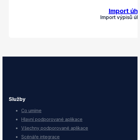
Import úh
Import výpisů ú
Služby
Co umíme
Hlavní podporované aplikace
Všechny podporované aplikace
Scénáře integrace