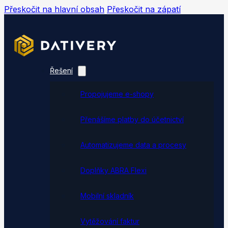
Přeskočit na hlavní obsah
Přeskočit na zápatí
Řešení
Propojujeme e-shopy
Přenášíme platby do účetnictví
Automatizujeme data a procesy
Doplňky ABRA Flexi
Mobilní skladník
Vytěžování faktur