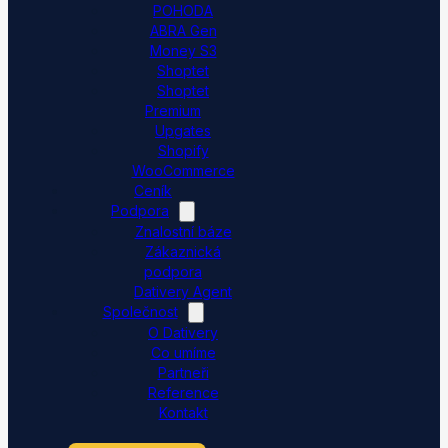
POHODA
ABRA Gen
Money S3
Shoptet
Shoptet
Premium
Upgates
Shopify
WooCommerce
Ceník
Podpora
Znalostní báze
Zákaznická
podpora
Dativery Agent
Společnost
O Dativery
Co umíme
Partneři
Reference
Kontakt