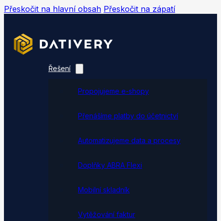
Přeskočit na hlavní obsah
Přeskočit na zápatí
Řešení
Propojujeme e-shopy
Přenášíme platby do účetnictví
Automatizujeme data a procesy
Doplňky ABRA Flexi
Mobilní skladník
Vytěžování faktur