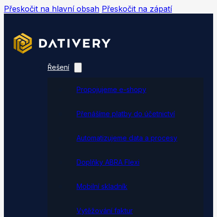
Přeskočit na hlavní obsah
Přeskočit na zápatí
Řešení
Propojujeme e-shopy
Přenášíme platby do účetnictví
Automatizujeme data a procesy
Doplňky ABRA Flexi
Mobilní skladník
Vytěžování faktur