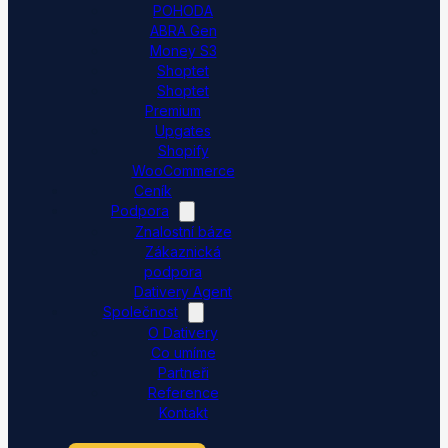
POHODA
ABRA Gen
Money S3
Shoptet
Shoptet
Premium
Upgates
Shopify
WooCommerce
Ceník
Podpora
Znalostní báze
Zákaznická
podpora
Dativery Agent
Společnost
O Dativery
Co umíme
Partneři
Reference
Kontakt