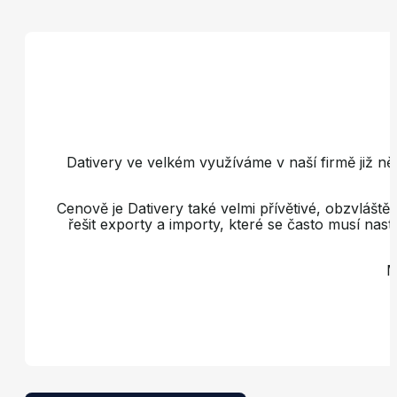
Dativery ve velkém využíváme v naší firmě již něko
Cenově je Dativery také velmi přívětivé, obzvlášt
řešit exporty a importy, které se často musí na
M