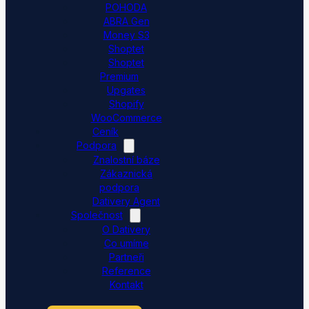
POHODA
ABRA Gen
Money S3
Shoptet
Shoptet
Premium
Upgates
Shopify
WooCommerce
Ceník
Podpora
Znalostní báze
Zákaznická
podpora
Dativery Agent
Společnost
O Dativery
Co umíme
Partneři
Reference
Kontakt