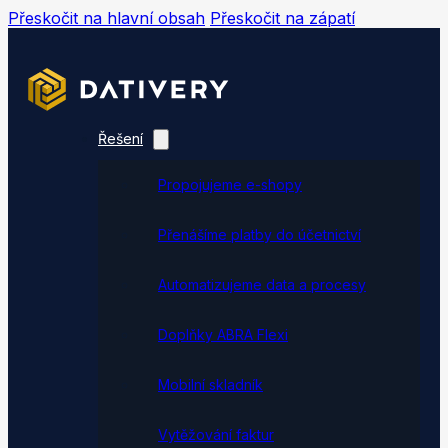
Přeskočit na hlavní obsah
Přeskočit na zápatí
Řešení
Propojujeme e-shopy
Přenášíme platby do účetnictví
Automatizujeme data a procesy
Doplňky ABRA Flexi
Mobilní skladník
Vytěžování faktur