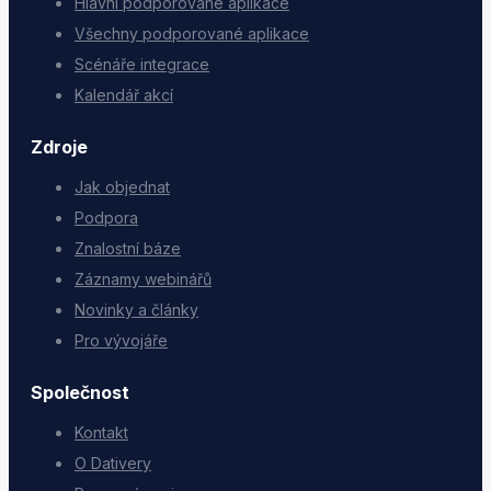
Hlavní podporované aplikace
Všechny podporované aplikace
Scénáře integrace
Kalendář akcí
Zdroje
Jak objednat
Podpora
Znalostní báze
Záznamy webinářů
Novinky a články
Pro vývojáře
Společnost
Kontakt
O Dativery