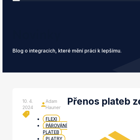
Novinky
Blog o integracích, které mění práci k lepšímu.
Přenos plateb z
10. 4.
Adam
2024
Hauner
FLEXI
PÁROVÁNÍ
PLATEB
PLATBY