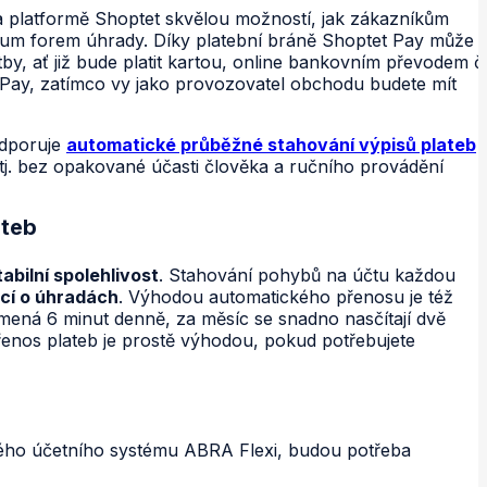
 platformě Shoptet skvělou možností, jak zákazníkům
rum forem úhrady. Díky platební bráně Shoptet Pay může
by, ať již bude platit kartou, online bankovním převodem či
Pay, zatímco vy jako provozovatel obchodu budete mít
dporuje
automatické průběžné stahování výpisů plateb
 tj. bez opakované účasti člověka a ručního provádění
ateb
tabilní spolehlivost
. Stahování pohybů na účtu každou
cí o úhradách
. Výhodou automatického přenosu je též
mená 6 minut denně, za měsíc se snadno nasčítají dvě
přenos plateb je prostě výhodou, pokud potřebujete
vého účetního systému ABRA Flexi, budou potřeba