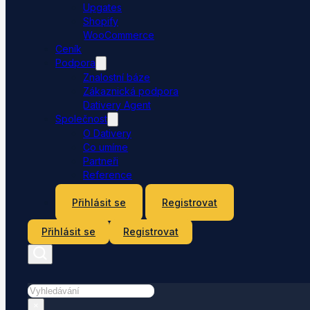
Upgates
Shopify
WooCommerce
Ceník
Podpora
Znalostní báze
Zákaznická podpora
Dativery Agent
Společnost
O Dativery
Co umíme
Partneři
Reference
Kontakt
Přihlásit se
Registrovat
Přihlásit se
Registrovat
Hledat
×