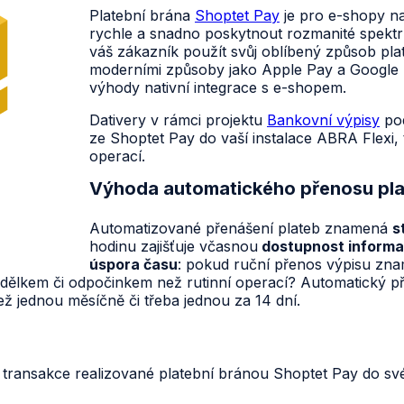
Platební brána
Shoptet Pay
je pro e-shopy na
rychle a snadno poskytnout rozmanité spekt
váš zákazník použít svůj oblíbený způsob plat
moderními způsoby jako Apple Pay a Google 
výhody nativní integrace s e-shopem.
Dativery v rámci projektu
Bankovní výpisy
po
ze Shoptet Pay do vaší instalace ABRA Flexi,
operací.
Výhoda automatického přenosu pl
Automatizované přenášení plateb znamená
s
hodinu zajišťuje včasnou
dostupnost informa
úspora času
: pokud ruční přenos výpisu zna
 výdělkem či odpočinkem než rutinní operací? Automatický 
ež jednou měsíčně či třeba jednou za 14 dní.
 transakce realizované platební bránou Shoptet Pay do s