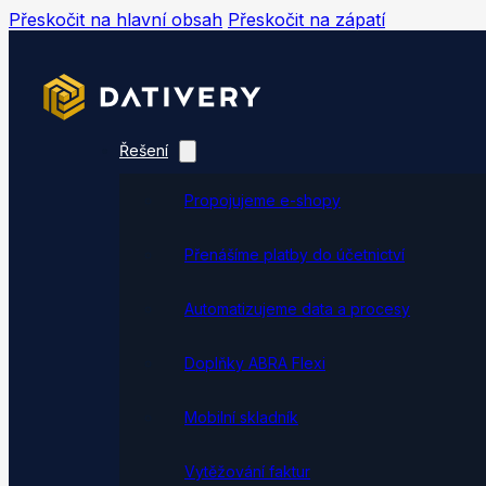
Přeskočit na hlavní obsah
Přeskočit na zápatí
Řešení
Propojujeme e-shopy
Přenášíme platby do účetnictví
Automatizujeme data a procesy
Doplňky ABRA Flexi
Mobilní skladník
Vytěžování faktur