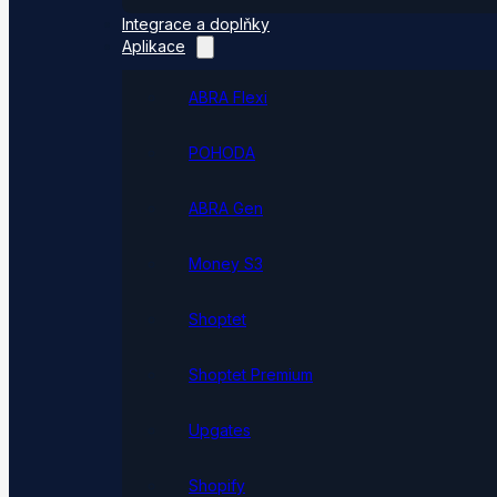
Integrace a doplňky
Aplikace
ABRA Flexi
POHODA
ABRA Gen
Money S3
Shoptet
Shoptet Premium
Upgates
Shopify