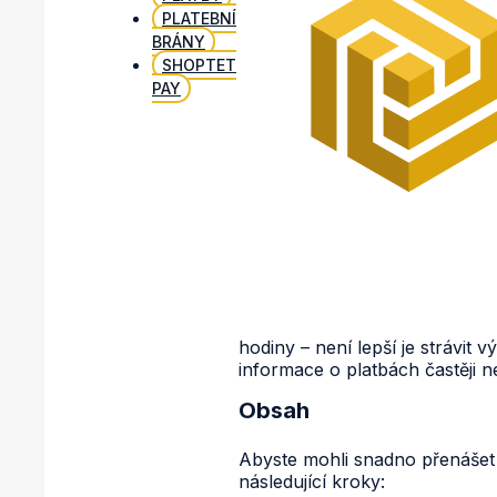
PLATEBNÍ
BRÁNY
SHOPTET
PAY
hodiny – není lepší je strávit
informace o platbách častěji n
Obsah
Abyste mohli snadno přenášet
následující kroky: