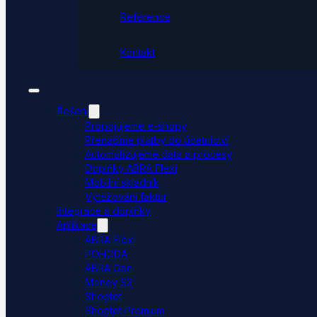
Reference
Kontakt
Řešení
Propojujeme e-shopy
Přenášíme platby do účetnictví
Automatizujeme data a procesy
Doplňky ABRA Flexi
Mobilní skladník
Vytěžování faktur
Integrace a doplňky
Aplikace
ABRA Flexi
POHODA
ABRA Gen
Money S3
Shoptet
Shoptet Premium