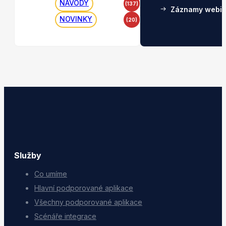
NÁVODY
(137)
Záznamy webin
NOVINKY
(20)
Služby
Co umíme
Hlavní podporované aplikace
Všechny podporované aplikace
Scénáře integrace