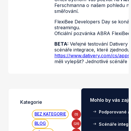
Ferschmanna o našem pohledu na w
směřování.
FlexiBee Developers Day se koná 2
streamingu.
Oficiální pozvánka ABRA FlexiBee
BETA:
Veřejné testování Dativery 
scénáře integrace, které zjednoduš
https://www.dativery.com/cs/apps
měli vylepšit? Jednotlivé scénáře
Mohlo by vás zají
Kategorie
Podporované a
BEZ KATEGORIE
(1)
BLOG
Scénáře integ
(21)