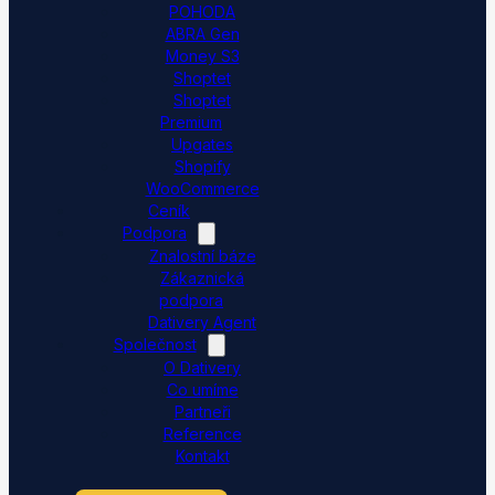
POHODA
ABRA Gen
Money S3
Shoptet
Shoptet
Premium
Upgates
Shopify
WooCommerce
Ceník
Podpora
Znalostní báze
Zákaznická
podpora
Dativery Agent
Společnost
O Dativery
Co umíme
Partneři
Reference
Kontakt