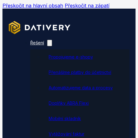
Přeskočit na hlavní obsah
Přeskočit na zápatí
Řešení
Propojujeme e-shopy
Přenášíme platby do účetnictví
Automatizujeme data a procesy
Doplňky ABRA Flexi
Mobilní skladník
Vytěžování faktur