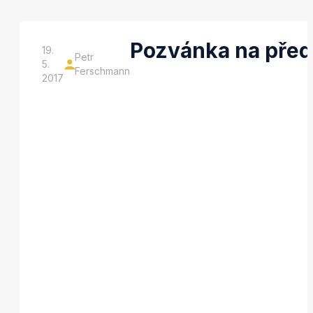
Pozvánka na předs
19.
Petr
5.
Ferschmann
2017