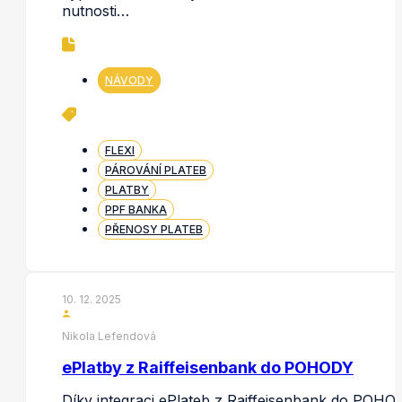
nutnosti…
NÁVODY
FLEXI
PÁROVÁNÍ PLATEB
PLATBY
PPF BANKA
PŘENOSY PLATEB
10. 12. 2025
Nikola Lefendová
ePlatby z Raiffeisenbank do POHODY
Díky integraci ePlateb z Raiffeisenbank do POHO