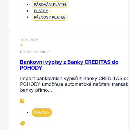
PÁROVÁNÍ PLATEB
PLATBY
PŘENOSY PLATEB
11. 12. 2025
Nikola Lefendová
Bankovní výpisy z Banky CREDITAS do
POHODY
Import bankovních výpisů z Banky CREDITAS do
POHODY umožňuje automatické načítání transakc
banky přímo…
NÁVODY