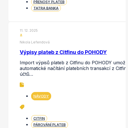
PŘENOSY PLATEB
TATRA BANKA
11. 12. 2025
Nikola Lefendová
Výpisy plateb z Citfinu do POHODY
Import výpisů plateb z Citfinu do POHODY umožň
automatické načítání platebních transakcí z Citfin
účtů…
NÁVODY
CITFIN
PÁROVÁNÍ PLATEB