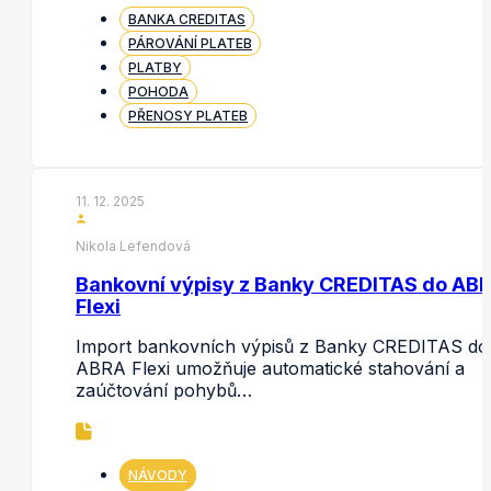
BANKA CREDITAS
PÁROVÁNÍ PLATEB
PLATBY
POHODA
PŘENOSY PLATEB
11. 12. 2025
Nikola Lefendová
Bankovní výpisy z Banky CREDITAS do AB
Flexi
Import bankovních výpisů z Banky CREDITAS do
ABRA Flexi umožňuje automatické stahování a
zaúčtování pohybů…
NÁVODY