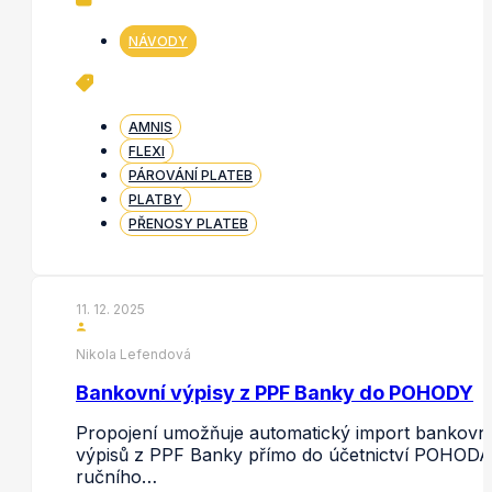
NÁVODY
AMNIS
FLEXI
PÁROVÁNÍ PLATEB
PLATBY
PŘENOSY PLATEB
11. 12. 2025
Nikola Lefendová
Bankovní výpisy z PPF Banky do POHODY
Propojení umožňuje automatický import bankovn
výpisů z PPF Banky přímo do účetnictví POHODA
ručního…