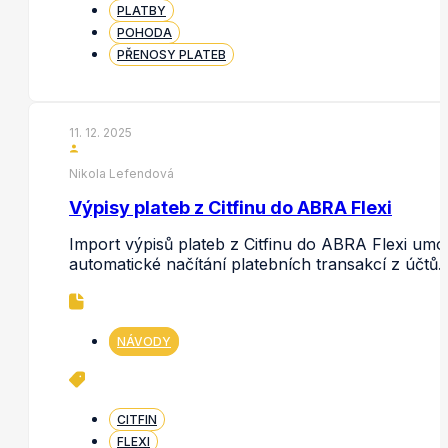
PLATBY
POHODA
PŘENOSY PLATEB
11. 12. 2025
Nikola Lefendová
Výpisy plateb z Citfinu do ABRA Flexi
Import výpisů plateb z Citfinu do ABRA Flexi umo
automatické načítání platebních transakcí z účtů
NÁVODY
CITFIN
FLEXI