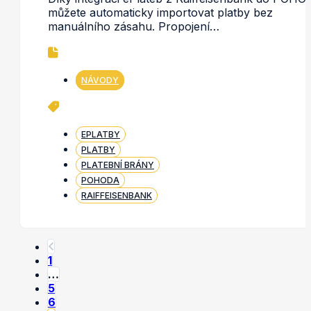
můžete automaticky importovat platby bez
manuálního zásahu. Propojení…
NÁVODY
EPLATBY
PLATBY
PLATEBNÍ BRÁNY
POHODA
RAIFFEISENBANK
1
…
5
6