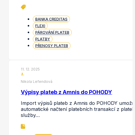
BANKA CREDITAS
FLEXI
PÁROVÁNÍ PLATEB
PLATBY
PŘENOSY PLATEB
11. 12. 2025
Nikola Lefendová
Výpisy plateb z Amnis do POHODY
Import výpisů plateb z Amnis do POHODY umožň
automatické načtení platebních transakcí z plateb
služby…