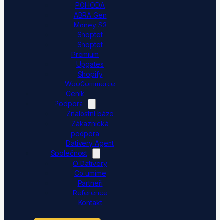
POHODA
ABRA Gen
Money S3
Shoptet
Shoptet
Premium
Upgates
Shopify
WooCommerce
Ceník
Podpora
Znalostní báze
Zákaznická
podpora
Dativery Agent
Společnost
O Dativery
Co umíme
Partneři
Reference
Kontakt