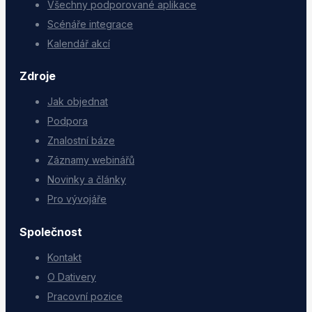
Všechny podporované aplikace
Scénáře integrace
Kalendář akcí
Zdroje
Jak objednat
Podpora
Znalostní báze
Záznamy webinářů
Novinky a články
Pro vývojáře
Společnost
Kontakt
O Dativery
Pracovní pozice