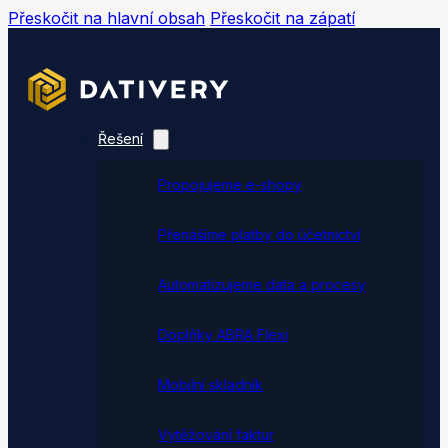
Přeskočit na hlavní obsah
Přeskočit na zápatí
Řešení
Propojujeme e-shopy
Přenášíme platby do účetnictví
Automatizujeme data a procesy
Doplňky ABRA Flexi
Mobilní skladník
Vytěžování faktur