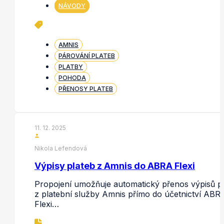
NÁVODY
AMNIS
PÁROVÁNÍ PLATEB
PLATBY
POHODA
PŘENOSY PLATEB
11. 12. 2025
Nikola Lefendová
Výpisy plateb z Amnis do ABRA Flexi
Propojení umožňuje automatický přenos výpisů p
z platební služby Amnis přímo do účetnictví ABR
Flexi…