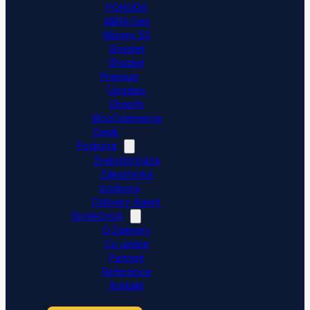
POHODA
ABRA Gen
Money S3
Shoptet
Shoptet
Premium
Upgates
Shopify
WooCommerce
Ceník
Podpora
Znalostní báze
Zákaznická
podpora
Dativery Agent
Společnost
O Dativery
Co umíme
Partneři
Reference
Kontakt