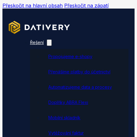
Přeskočit na hlavní obsah
Přeskočit na zápatí
Řešení
Propojujeme e-shopy
Přenášíme platby do účetnictví
Automatizujeme data a procesy
Doplňky ABRA Flexi
Mobilní skladník
Vytěžování faktur