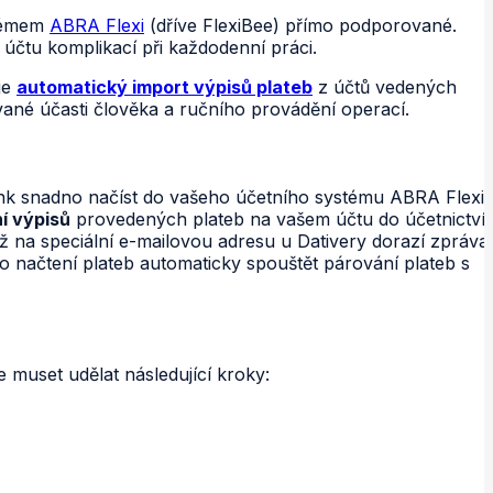
témem
ABRA Flexi
(dříve FlexiBee) přímo podporované.
o účtu komplikací při každodenní práci.
je
automatický import výpisů plateb
z účtů vedených
ované účasti člověka a ručního provádění operací.
ank snadno načíst do vašeho účetního systému ABRA Flexi.
í výpisů
provedených plateb na vašem účtu do účetnictví.
ž na speciální e-mailovou adresu u Dativery dorazí zpráva
ro načtení plateb automaticky spouštět párování plateb s
 muset udělat následující kroky: