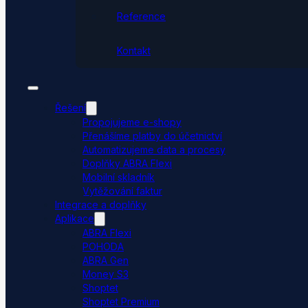
Reference
Kontakt
Řešení
Propojujeme e-shopy
Přenášíme platby do účetnictví
Automatizujeme data a procesy
Doplňky ABRA Flexi
Mobilní skladník
Vytěžování faktur
Integrace a doplňky
Aplikace
ABRA Flexi
POHODA
ABRA Gen
Money S3
Shoptet
Shoptet Premium