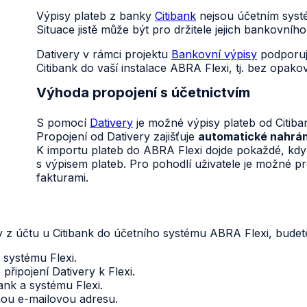
Výpisy plateb z banky
Citibank
nejsou účetním sys
Situace jistě může být pro držitele jejich bankovníh
Dativery v rámci projektu
Bankovní výpisy
podporu
Citibank do vaší instalace ABRA Flexi, tj. bez opak
Výhoda propojení s účetnictvím
S pomocí
Dativery
je možné výpisy plateb od Citib
Propojení od Dativery zajišťuje
automatické nahrán
K importu plateb do ABRA Flexi dojde pokaždé, kdy
s výpisem plateb. Pro pohodlí uživatele je možné p
fakturami.
 z účtu u Citibank do účetního systému ABRA Flexi, budete
 systému Flexi.
připojení Dativery k Flexi.
ank a systému Flexi.
nou e-mailovou adresu.