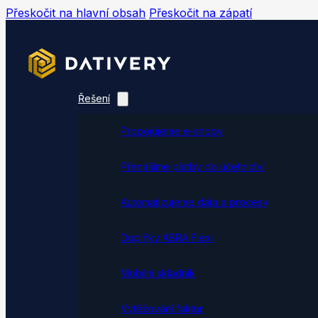
Přeskočit na hlavní obsah
Přeskočit na zápatí
Řešení
Propojujeme e-shopy
Přenášíme platby do účetnictví
Automatizujeme data a procesy
Doplňky ABRA Flexi
Mobilní skladník
Vytěžování faktur