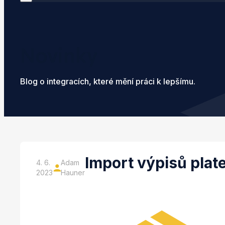
Novinky
Blog o integracích, které mění práci k lepšímu.
Import výpisů plat
4. 6.
Adam
2023
Hauner