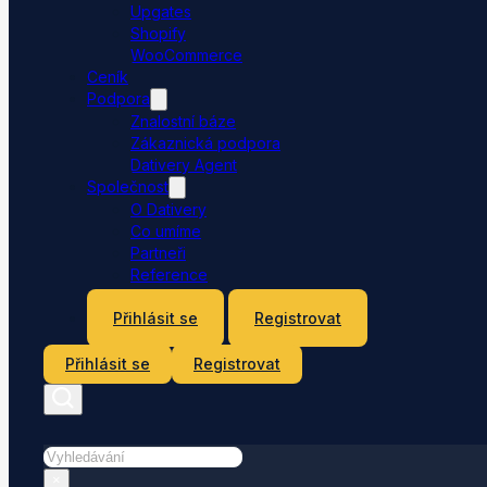
Upgates
Shopify
WooCommerce
Ceník
Podpora
Znalostní báze
Zákaznická podpora
Dativery Agent
Společnost
O Dativery
Co umíme
Partneři
Reference
Kontakt
Přihlásit se
Registrovat
Přihlásit se
Registrovat
Hledat
×