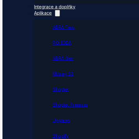
Integrace a doplňky
Aplikace
ABRA Flexi
POHODA
ABRA Gen
Money S3
Shoptet
Shoptet Premium
Upgates
Shopify