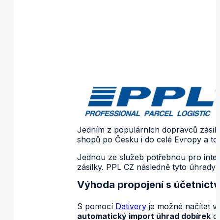
Jedním z populárních dopravců zásilek
shopů po Česku i do celé Evropy a to
Jednou ze služeb potřebnou pro intern
zásilky. PPL CZ následně tyto úhrady d
Výhoda propojení s účetnict
S pomocí
Dativery
je možné načítat v
automatický import úhrad dobírek
do