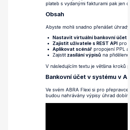
plateb s vydanými fakturami pak jen dá
Obsah
Abyste mohli snadno přenášet úhrady 
Nastavit virtuální bankovní účet
č
Zajistit uživatele s REST API
pro p
Aplikovat scénář
propojení PPL a 
Zajistit
zasílání výpisů
na přiděleno
V následujícím textu je většina kroků
Bankovní účet v systému v AB
Ve svém ABRA Flexi si pro přepravce 
budou nahrávány výpisy úhrad dobírek.