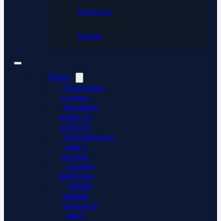
Reference
Kontakt
Řešení
Propojujeme
e-shopy
Přenášíme
platby do
účetnictví
Automatizujeme
data a
procesy
Doplňky
ABRA Flexi
Mobilní
skladník
Vytěžování
faktur