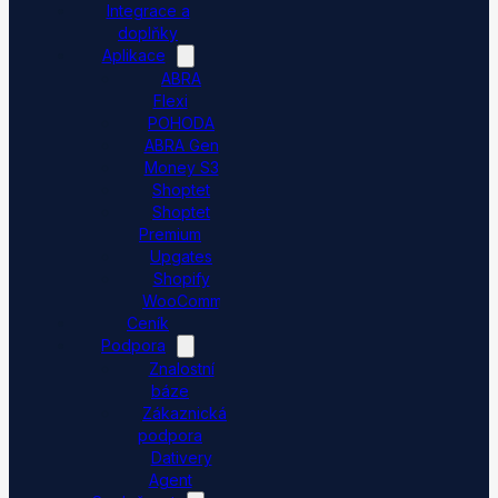
Integrace a
doplňky
Aplikace
ABRA
Flexi
POHODA
ABRA Gen
Money S3
Shoptet
Shoptet
Premium
Upgates
Shopify
WooCommerce
Ceník
Podpora
Znalostní
báze
Zákaznická
podpora
Dativery
Agent