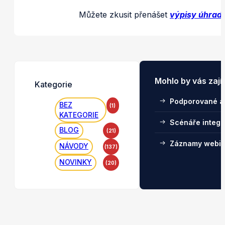
Můžete zkusit přenášet
výpisy úhrad 
Mohlo by vás zají
Kategorie
Podporované a
BEZ
(1)
KATEGORIE
Scénáře integ
BLOG
(21)
Záznamy webin
NÁVODY
(137)
NOVINKY
(20)