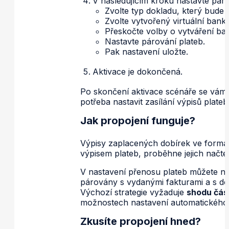
V následujícím kroku nastavte param
Zvolte typ dokladu, který bude
Zvolte vytvořený virtuální bank
Přeskočte volby o vytváření ba
Nastavte párování plateb.
Pak nastavení uložte.
Aktivace je dokončená.
Po skončení aktivace scénáře se vám
potřeba nastavit zasílání výpisů plateb
Jak propojení funguje?
Výpisy zaplacených dobírek ve formát
výpisem plateb, proběhne jejich načte
V nastavení přenosu plateb můžete na
párovány s vydanými fakturami a s dobr
Výchozí strategie vyžaduje
shodu čás
možnostech nastavení automatického
Zkusíte propojení hned?