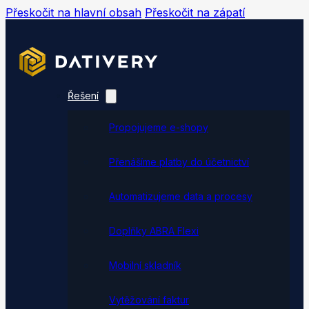
Přeskočit na hlavní obsah
Přeskočit na zápatí
Řešení
Propojujeme e-shopy
Přenášíme platby do účetnictví
Automatizujeme data a procesy
Doplňky ABRA Flexi
Mobilní skladník
Vytěžování faktur