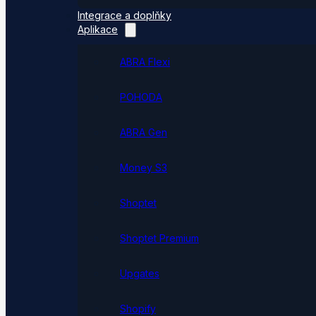
Integrace a doplňky
Aplikace
ABRA Flexi
POHODA
ABRA Gen
Money S3
Shoptet
Shoptet Premium
Upgates
Shopify