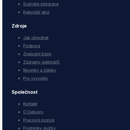
Scénáře integrace
Kalendář akcí
Zdroje
Jak objednat
Podpora
Znalostní báze
Záznamy webinářů
Novinky a články
Pro vývojáře
Společnost
Kontakt
O Dativery
Pracovní pozice
Podmínky služby