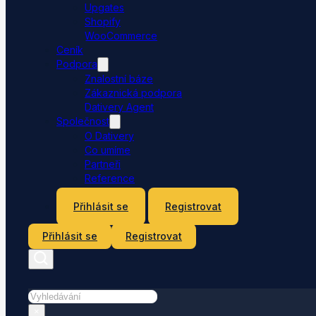
Upgates
Shopify
WooCommerce
Ceník
Podpora
Znalostní báze
Zákaznická podpora
Dativery Agent
Společnost
O Dativery
Co umíme
Partneři
Reference
Kontakt
Přihlásit se
Registrovat
Přihlásit se
Registrovat
Hledat
×