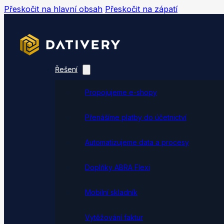
Přeskočit na hlavní obsah
Přeskočit na zápatí
Řešení
Propojujeme e-shopy
Přenášíme platby do účetnictví
Automatizujeme data a procesy
Doplňky ABRA Flexi
Mobilní skladník
Vytěžování faktur