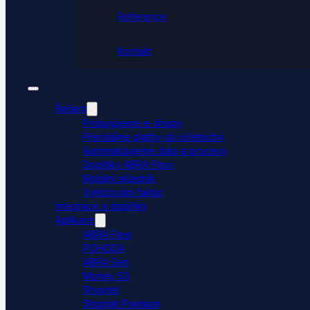
Reference
Kontakt
Řešení
Propojujeme e-shopy
Přenášíme platby do účetnictví
Automatizujeme data a procesy
Doplňky ABRA Flexi
Mobilní skladník
Vytěžování faktur
Integrace a doplňky
Aplikace
ABRA Flexi
POHODA
ABRA Gen
Money S3
Shoptet
Shoptet Premium