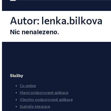
Autor:
lenka.bilkova
Nic nenalezeno.
Služby
Co umíme
Hlavní podporované aplikace
Všechny podporované aplikace
Scénáře integrace