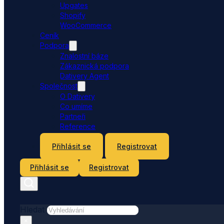
Upgates
Shopify
WooCommerce
Ceník
Podpora
Znalostní báze
Zákaznická podpora
Dativery Agent
Společnost
O Dativery
Co umíme
Partneři
Reference
Kontakt
Přihlásit se
Registrovat
Přihlásit se
Registrovat
Hledat
×