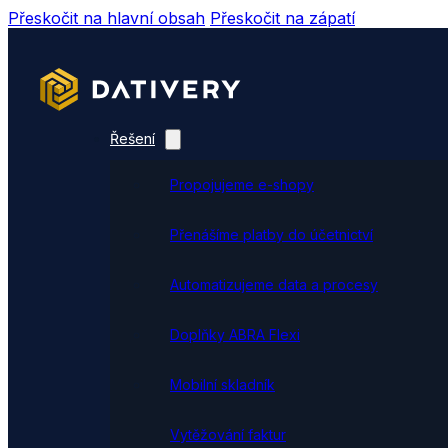
Přeskočit na hlavní obsah
Přeskočit na zápatí
Řešení
Propojujeme e-shopy
Přenášíme platby do účetnictví
Automatizujeme data a procesy
Doplňky ABRA Flexi
Mobilní skladník
Vytěžování faktur