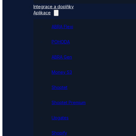
Integrace a doplňky
Aplikace
ABRA Flexi
POHODA
ABRA Gen
Money S3
Shoptet
Shoptet Premium
Upgates
Shopify