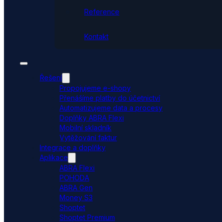
Reference
Kontakt
Řešení
Propojujeme e-shopy
Přenášíme platby do účetnictví
Automatizujeme data a procesy
Doplňky ABRA Flexi
Mobilní skladník
Vytěžování faktur
Integrace a doplňky
Aplikace
ABRA Flexi
POHODA
ABRA Gen
Money S3
Shoptet
Shoptet Premium